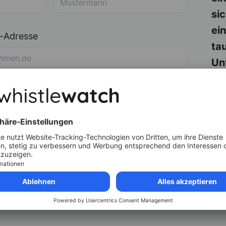
si
ein
l-Adresse
ta
Un
nu
hmens inkl. Geschäftsform
>