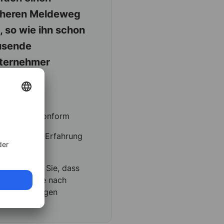
cheren Meldeweg
, so wie ihn schon
usende
ternehmer
tzen.
100%
gesetzeskonform
Keine EDV-Erfahrung
nötig
Vermeiden Sie, dass
Missstände nach
außen dringen